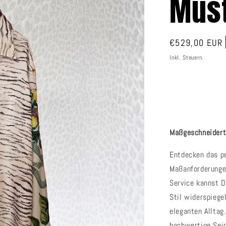
Mus
Normaler
€529,00 EUR
Preis
Inkl. Steuern.
Maßgeschneiderte
Entdecken das p
Maßanforderunge
Service kannst D
Stil widerspiege
eleganten Alltag
hochwertige Seid