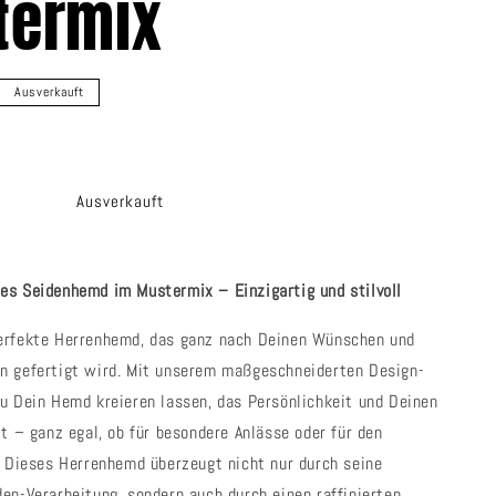
termix
g
i
o
Ausverkauft
n
Ausverkauft
s Seidenhemd im Mustermix – Einzigartig und stilvoll
erfekte Herrenhemd, das ganz nach Deinen Wünschen und
n gefertigt wird. Mit unserem maßgeschneiderten Design-
u Dein Hemd kreieren lassen, das Persönlichkeit und Deinen
lt – ganz egal, ob für besondere Anlässe oder für den
. Dieses Herrenhemd überzeugt nicht nur durch seine
en-Verarbeitung, sondern auch durch einen raffinierten